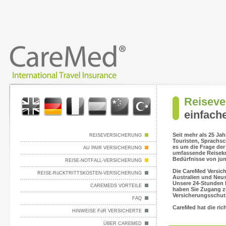
Reiseve
einfach
Seit mehr als 25 Jah
REISEVERSICHERUNG
Touristen, Sprachs
es um die Frage der
AU PAIR VERSICHERUNG
umfassende Reisekra
Bedürfnisse von ju
REISE-NOTFALL-VERSICHERUNG
Die CareMed Versich
REISE-RüCKTRITTSKOSTEN-VERSICHERUNG
Australien und Neus
Unsere 24-Stunden N
CAREMEDS VORTEILE
haben Sie Zugang zu
Versicherungsschut
FAQ
CareMed hat die ric
HINWEISE FüR VERSICHERTE
ÜBER CAREMED